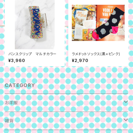
バンスクリップ マルチカラー
ラメドットソックス(黒×ピンク)
¥3,960
¥2,970
CATEGORY
お洋服
カットソー
雑貨