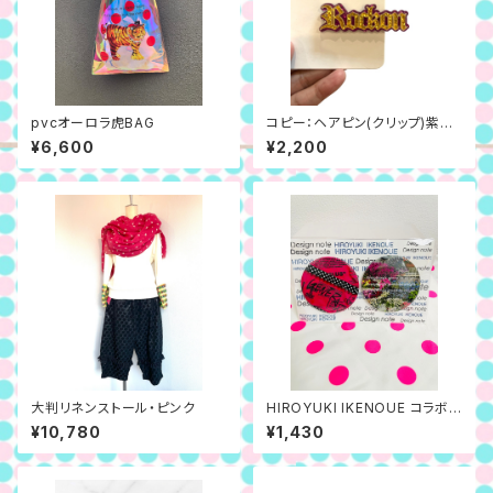
pvcオーロラ虎BAG
コピー：ヘアピン(クリップ)紫×
ゴールド
¥6,600
¥2,200
大判リネンストール・ピンク
HIROYUKI IKENOUE コラボ
缶バッチセット C
¥10,780
¥1,430