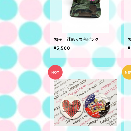
帽子 迷彩×蛍光ピンク
¥5,500
¥