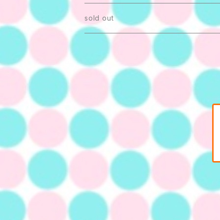
パンツ
靴下
sold out
スカート
ストール
ワンピース
BAG
つなぎ
アクセサリー
缶バッチ
ブラウス
帽子
ヘアアクセサリー
マスク